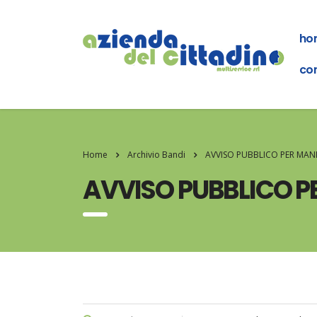
ho
con
Home
Archivio Bandi
AVVISO PUBBLICO PER MANI
AVVISO PUBBLICO P