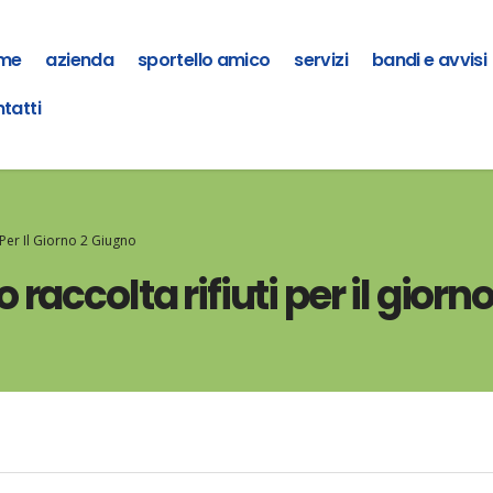
me
azienda
sportello amico
servizi
bandi e avvisi
tatti
 Per Il Giorno 2 Giugno
raccolta rifiuti per il giorn