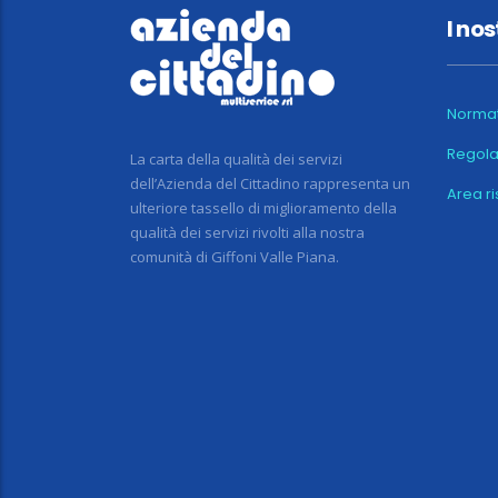
I nos
Normat
Regola
La carta della qualità dei servizi
dell’Azienda del Cittadino rappresenta un
Area r
ulteriore tassello di miglioramento della
qualità dei servizi rivolti alla nostra
comunità di Giffoni Valle Piana.