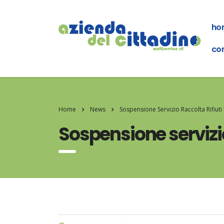
ho
con
Home
News
Sospensione Servizio Raccolta Rifiuti
Sospensione servizio 