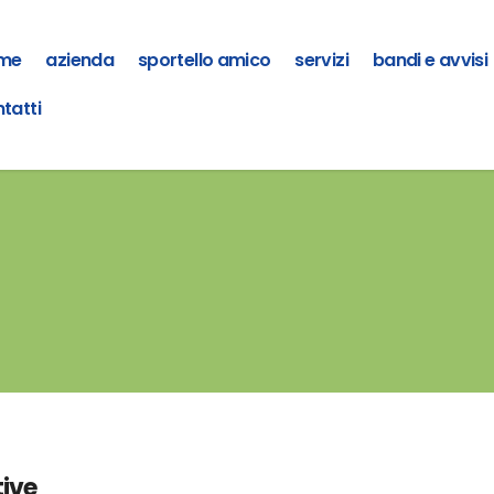
me
azienda
sportello amico
servizi
bandi e avvisi
tatti
tive