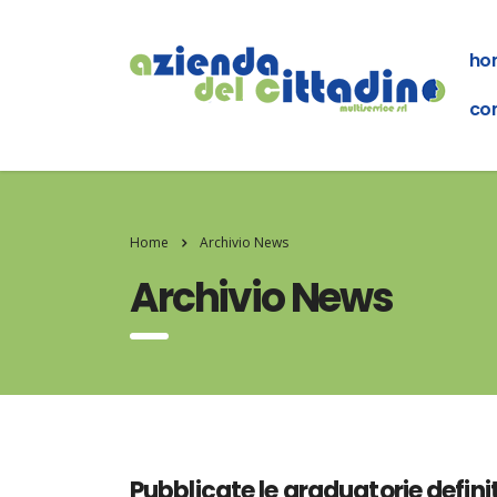
ho
con
Home
Archivio News
Archivio News
Pubblicate le graduatorie defini