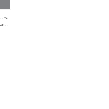
edì 26
artedì